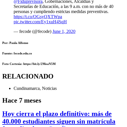
@Fiduprevisora
, Gobernaciones, Alcaldías y
Secretarías de Educación, a las 9 a.m. con no más de 40
personas y cumpliendo estrictas medidas preventivas.
https://t.co/OGsyQXTWpa
pic.twitter.com/Ey1xuH4SqH
— fecode (@fecode)
June 1, 2020
Por: Paula Alfonso
Fuente: fecode.edu.co
Foto Cortesía
: https://bit.ly/2MoaN5M
RELACIONADO
Cundinamarca
,
Noticias
Hace 7 meses
Hoy cierra el plazo definitivo: más de
40.000 estudiantes siguen sin matrícula