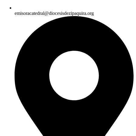
emisoracatedral@diocesisdezipaquira.org