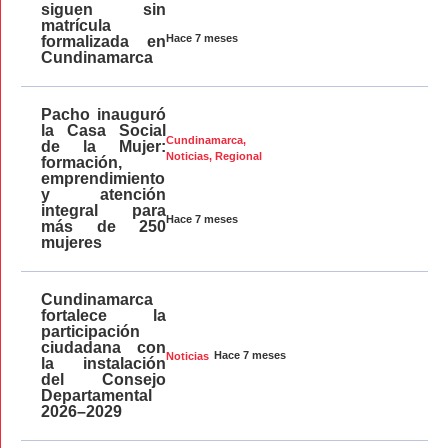
siguen sin
matrícula
Hace 7 meses
formalizada en
Cundinamarca
Pacho inauguró
la Casa Social
Cundinamarca
,
de la Mujer:
Noticias
,
Regional
formación,
emprendimiento
y atención
integral para
Hace 7 meses
más de 250
mujeres
Cundinamarca
fortalece la
participación
ciudadana con
Hace 7 meses
Noticias
la instalación
del Consejo
Departamental
2026–2029