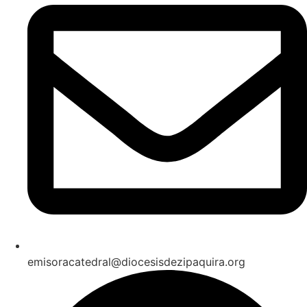
emisoracatedral@diocesisdezipaquira.org