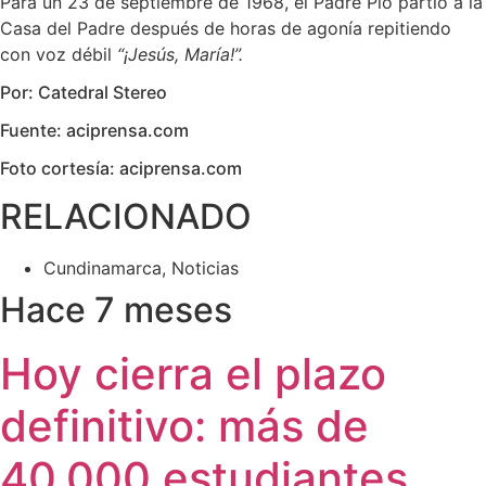
Para un 23 de septiembre de 1968, el Padre Pío partió a la
Casa del Padre después de horas de agonía repitiendo
con voz débil
“¡Jesús, María!”.
Por: Catedral Stereo
Fuente: aciprensa.com
Foto cortesía: aciprensa.com
RELACIONADO
Cundinamarca
,
Noticias
Hace 7 meses
Hoy cierra el plazo
definitivo: más de
40.000 estudiantes