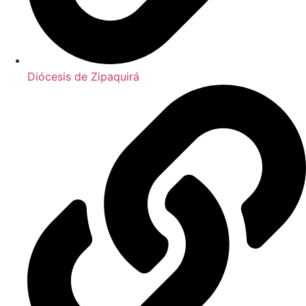
Diócesis de Zipaquirá