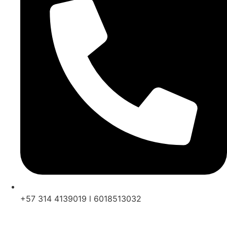
+57 314 4139019 l 6018513032