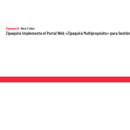
Zipaquirá
Hace 2 años
Zipaquirá Implementa el Portal Web «Zipaquirá Multipropósito» para Gestión
Al servicio de la comunidad