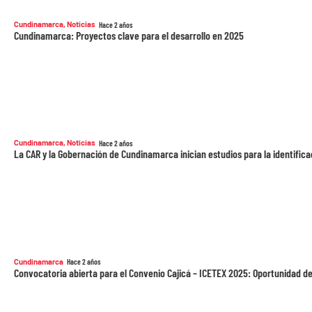
Cundinamarca
,
Noticias
Hace 2 años
Cundinamarca: Proyectos clave para el desarrollo en 2025
Cundinamarca
,
Noticias
Hace 2 años
La CAR y la Gobernación de Cundinamarca inician estudios para la identifi
Cundinamarca
Hace 2 años
Convocatoria abierta para el Convenio Cajicá – ICETEX 2025: Oportunidad d