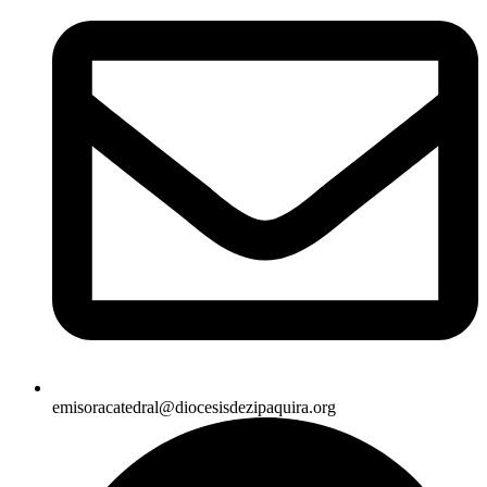
emisoracatedral@diocesisdezipaquira.org