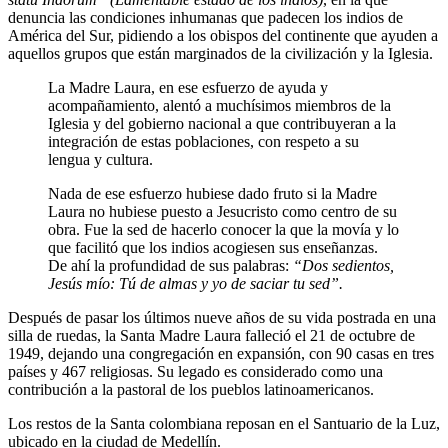
denuncia las condiciones inhumanas que padecen los indios de
América del Sur, pidiendo a los obispos del continente que ayuden a
aquellos grupos que están marginados de la civilización y la Iglesia.
La Madre Laura, en ese esfuerzo de ayuda y
acompañamiento, alentó a muchísimos miembros de la
Iglesia y del gobierno nacional a que contribuyeran a la
integración de estas poblaciones, con respeto a su
lengua y cultura.
Nada de ese esfuerzo hubiese dado fruto si la Madre
Laura no hubiese puesto a Jesucristo como centro de su
obra. Fue la sed de hacerlo conocer la que la movía y lo
que facilitó que los indios acogiesen sus enseñanzas.
De ahí la profundidad de sus palabras:
“Dos sedientos,
Jesús mío: Tú de almas y yo de saciar tu sed”.
Después de pasar los últimos nueve años de su vida postrada en una
silla de ruedas, la Santa Madre Laura falleció el 21 de octubre de
1949, dejando una congregación en expansión, con 90 casas en tres
países y 467 religiosas. Su legado es considerado como una
contribución a la pastoral de los pueblos latinoamericanos.
Los restos de la Santa colombiana reposan en el Santuario de la Luz,
ubicado en la ciudad de Medellín.