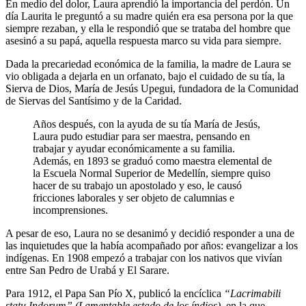
En medio del dolor, Laura aprendió la importancia del perdón. Un
día Laurita le preguntó a su madre quién era esa persona por la que
siempre rezaban, y ella le respondió que se trataba del hombre que
asesinó a su papá, aquella respuesta marco su vida para siempre.
Dada la precariedad económica de la familia, la madre de Laura se
vio obligada a dejarla en un orfanato, bajo el cuidado de su tía, la
Sierva de Dios, María de Jesús Upegui, fundadora de la Comunidad
de Siervas del Santísimo y de la Caridad.
Años después, con la ayuda de su tía María de Jesús,
Laura pudo estudiar para ser maestra, pensando en
trabajar y ayudar económicamente a su familia.
Además, en 1893 se graduó como maestra elemental de
la Escuela Normal Superior de Medellín, siempre quiso
hacer de su trabajo un apostolado y eso, le causó
fricciones laborales y ser objeto de calumnias e
incomprensiones.
A pesar de eso, Laura no se desanimó y decidió responder a una de
las inquietudes que la había acompañado por años: evangelizar a los
indígenas. En 1908 empezó a trabajar con los nativos que vivían
entre San Pedro de Urabá y El Sarare.
Para 1912, el Papa San Pío X, publicó la encíclica
“Lacrimabili
statu Indorum” (Lamentable estado de los índios)
, en la que