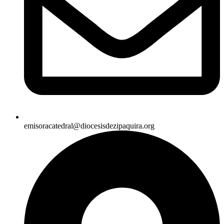
emisoracatedral@diocesisdezipaquira.org