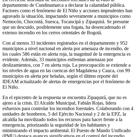
departamento de Cundinamarca a declarar la calamidad pública.
Factores como el fenómeno de El Niño y acciones imprudentes han
agravado la situación, impactando severamente a municipios como
Nemocón, Chocontá, Suesca, Tocancipá y Zipaquirá. Se presume
que un descuido, posiblemente una fogata, ha desencadenado el
extenso incendio en los cerros orientales de Bogotá.
Con al menos 33 incidentes registrados en el departamento y 952
municipios a nivel nacional en alerta por amenaza de incendio, de
los cuales 586 están en alerta roja, la magnitud de la emergencia es
evidente. Además, 33 municipios enfrentan amenazas por
deslizamientos, con 7 en alerta roja. La preocupación se extiende a
los niveles de agua en las cuencas del Magdalena y Cauca, con 99
municipios en alerta por heladas, según el último reporte del
IDEAM actualizado de alertas de emergencias por el fenómeno de
El Niño.
En el epicentro de la respuesta se encuentra Zipaquirá, que no es
ajeno a la crisis. El Alcalde Municipal, Fabián Rojas, lidera
esfuerzos para controlar los incendios forestales. Colaborando con 4
unidades de bomberos, 5 del Ejército Nacional y 2 de la EPZ, la
alcaldía ha movilizado todos los recursos para hacer frente a la
emergencia, priorizando la seguridad de los habitantes y
minimizando el impacto ambiental. El Puesto de Mando Unificado
(PMU) destaca avances significativos en el control del incendio