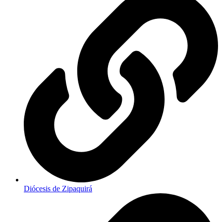
Diócesis de Zipaquirá