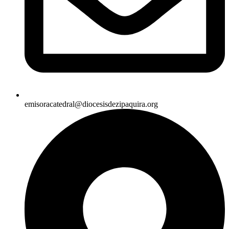
emisoracatedral@diocesisdezipaquira.org