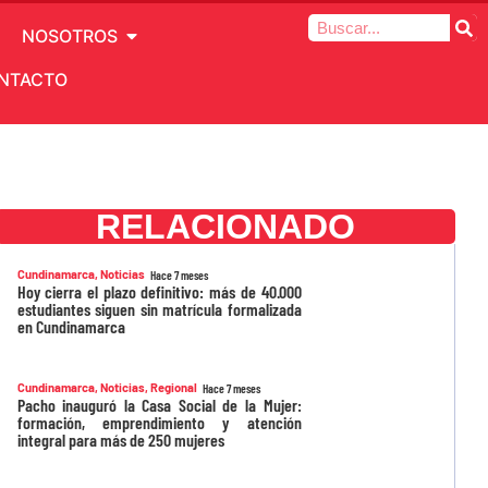
NOSOTROS
NTACTO
RELACIONADO
Cundinamarca
,
Noticias
Hace 7 meses
Hoy cierra el plazo definitivo: más de 40.000
estudiantes siguen sin matrícula formalizada
en Cundinamarca
Cundinamarca
,
Noticias
,
Regional
Hace 7 meses
Pacho inauguró la Casa Social de la Mujer:
formación, emprendimiento y atención
integral para más de 250 mujeres