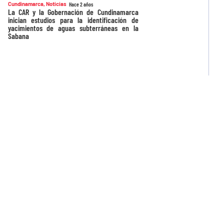
Cundinamarca
,
Noticias
Hace 2 años
La CAR y la Gobernación de Cundinamarca
inician estudios para la identificación de
yacimientos de aguas subterráneas en la
Sabana