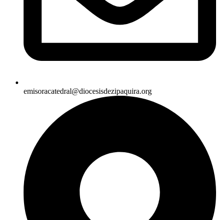
emisoracatedral@diocesisdezipaquira.org