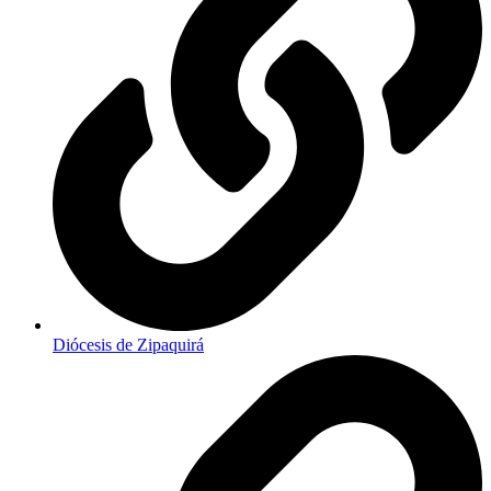
Diócesis de Zipaquirá