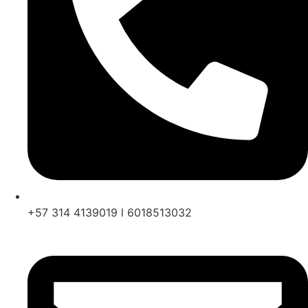
+57 314 4139019 l 6018513032