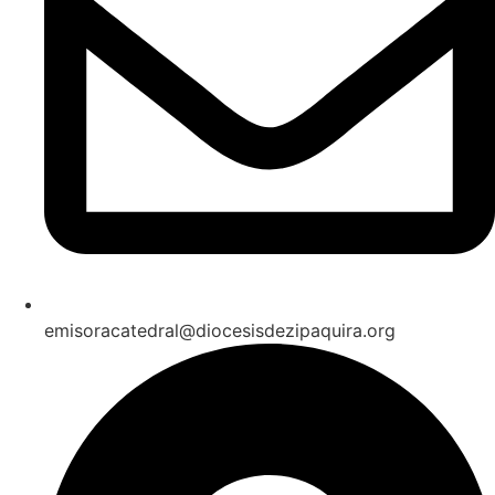
emisoracatedral@diocesisdezipaquira.org