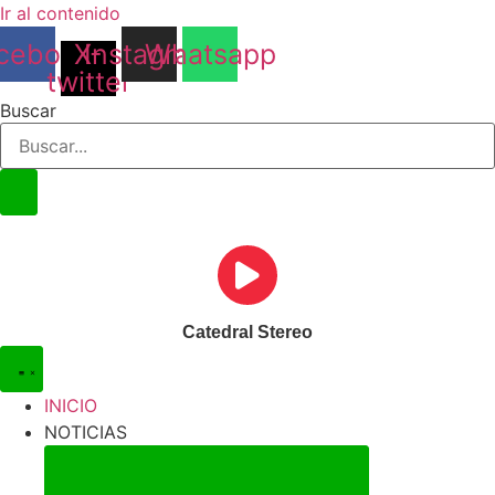
Ir al contenido
cebook
X-
Instagram
Whatsapp
twitter
Buscar
Catedral Stereo
INICIO
NOTICIAS