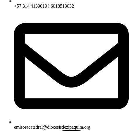
+57 314 4139019 l 6018513032
emisoracatedral@diocesisdezipaquira.org