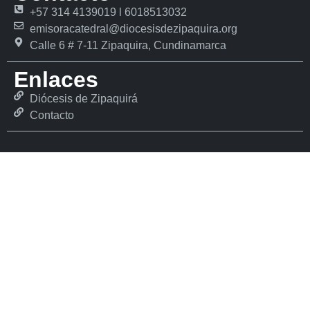
+57 314 4139019 l 6018513032
emisoracatedral@diocesisdezipaquira.org
Calle 6 # 7-11 Zipaquira, Cundinamarca
Enlaces
Diócesis de Zipaquirá
Contacto