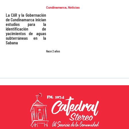
Cundinamarca
,
Noticias
La CAR y la Gobernación
de Cundinamarca inician
estudios para la
identificación de
yacimientos de aguas
subterráneas en la
Sabana
Hace 2 años