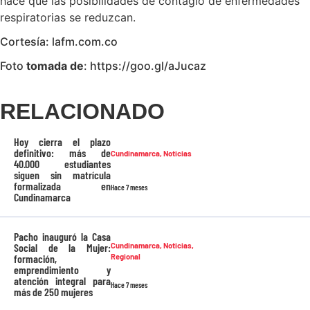
hace que las posibilidades de contagio de enfermedades
respiratorias se reduzcan.
Cortesía: lafm.com.co
Foto
tomada de
: https://goo.gl/aJucaz
RELACIONADO
Hoy cierra el plazo
definitivo: más de
Cundinamarca
,
Noticias
40.000 estudiantes
siguen sin matrícula
formalizada en
Hace 7 meses
Cundinamarca
Pacho inauguró la Casa
Social de la Mujer:
Cundinamarca
,
Noticias
,
formación,
Regional
emprendimiento y
atención integral para
Hace 7 meses
más de 250 mujeres