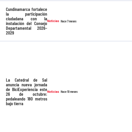
Cundinamarca fortalece
la participación
ciudadana con la
Noticias
Hace 7 meses
instalación del Consejo
Departamental 2026–
2029
La Catedral de Sal
anuncia nueva jornada
de BiciExperiencia este
Noticias
Hace 10 meses
26 de octubre:
pedaleando 180 metros
bajo tierra