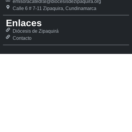
emisoracatedral@diocesisdezipaquira.org
Calle 6 # 7-11 Zipaquira, Cundinamarca
Enlaces
Diócesis de Zipaquirá
Contacto