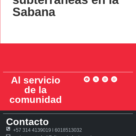
Sabana
Al servicio
de la
comunidad
Contacto
+57 314 4139019 l 6018513032