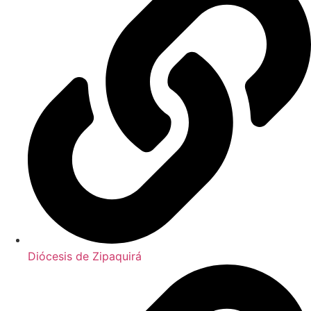
Diócesis de Zipaquirá