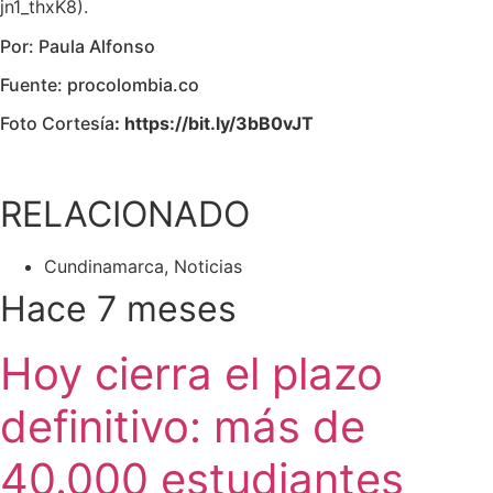
jn1_thxK8).
Por: Paula Alfonso
Fuente: procolombia.co
Foto Cortesía
: https://bit.ly/3bB0vJT
RELACIONADO
Cundinamarca
,
Noticias
Hace 7 meses
Hoy cierra el plazo
definitivo: más de
40.000 estudiantes