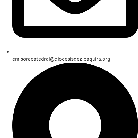
emisoracatedral@diocesisdezipaquira.org