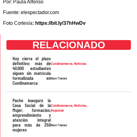
Por: Paula Alfonso
Fuente: elespectador.com
Foto Cortesía
: https://bit.ly/37hHwDv
RELACIONADO
Hoy cierra el plazo
definitivo: más de
Cundinamarca
,
Noticias
40.000 estudiantes
siguen sin matrícula
formalizada en
Hace 7 meses
Cundinamarca
Pacho inauguró la
Casa Social de la
Cundinamarca
,
Noticias
,
Mujer: formación,
Regional
emprendimiento y
atención integral
para más de 250
Hace 7 meses
mujeres