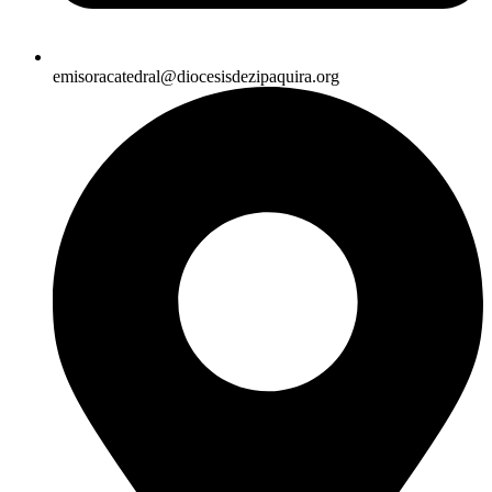
emisoracatedral@diocesisdezipaquira.org