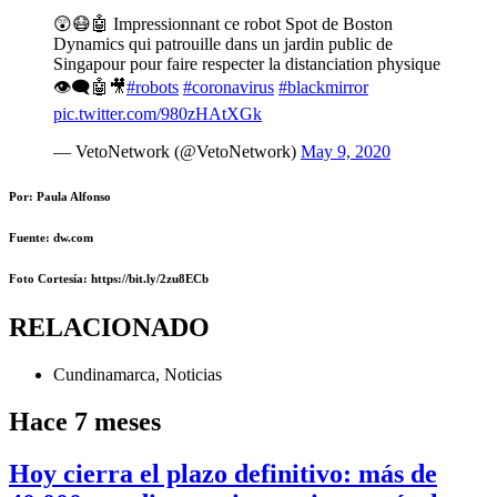
😲😷🤖 Impressionnant ce robot Spot de Boston
Dynamics qui patrouille dans un jardin public de
Singapour pour faire respecter la distanciation physique
👁‍🗨🤖🎥
#robots
#coronavirus
#blackmirror
pic.twitter.com/980zHAtXGk
— VetoNetwork (@VetoNetwork)
May 9, 2020
Por: Paula Alfonso
Fuente: dw.com
Foto Cortesía
: https://bit.ly/2zu8ECb
RELACIONADO
Cundinamarca
,
Noticias
Hace 7 meses
Hoy cierra el plazo definitivo: más de