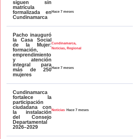
siguen sin
matrícula
Hace 7 meses
formalizada en
Cundinamarca
Pacho inauguró
la Casa Social
Cundinamarca
,
de la Mujer:
Noticias
,
Regional
formación,
emprendimiento
y atención
integral para
Hace 7 meses
más de 250
mujeres
Cundinamarca
fortalece la
participación
ciudadana con
Hace 7 meses
Noticias
la instalación
del Consejo
Departamental
2026–2029