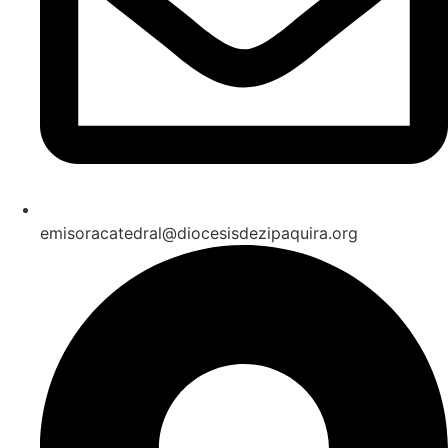
emisoracatedral@diocesisdezipaquira.org