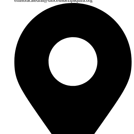
emisoracatedral@diocesisdezipaquira.org