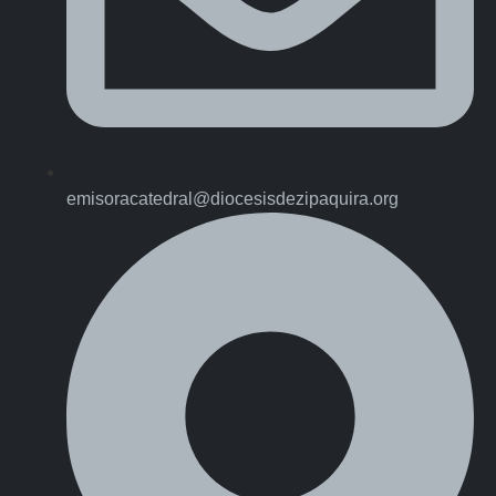
emisoracatedral@diocesisdezipaquira.org