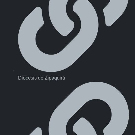
Diócesis de Zipaquirá