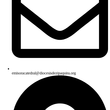
emisoracatedral@diocesisdezipaquira.org