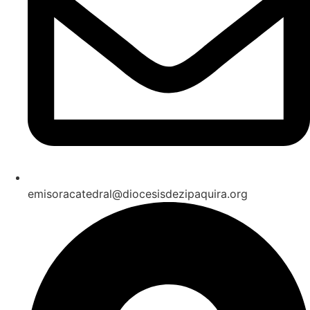
emisoracatedral@diocesisdezipaquira.org