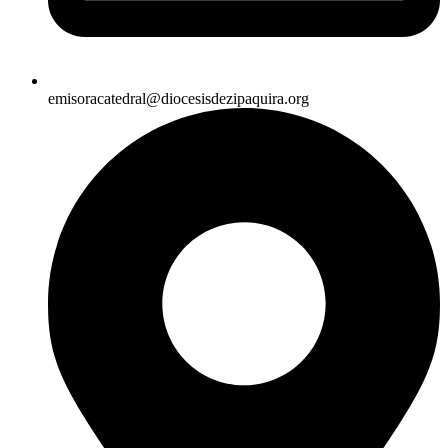
emisoracatedral@diocesisdezipaquira.org