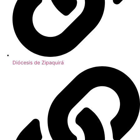
Diócesis de Zipaquirá