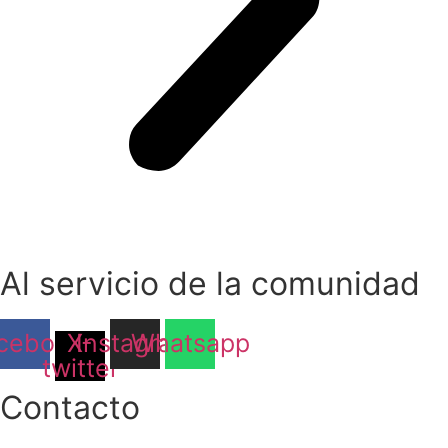
Al servicio de la comunidad
cebook
X-
Instagram
Whatsapp
twitter
Contacto