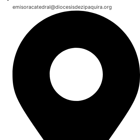
emisoracatedral@diocesisdezipaquira.org