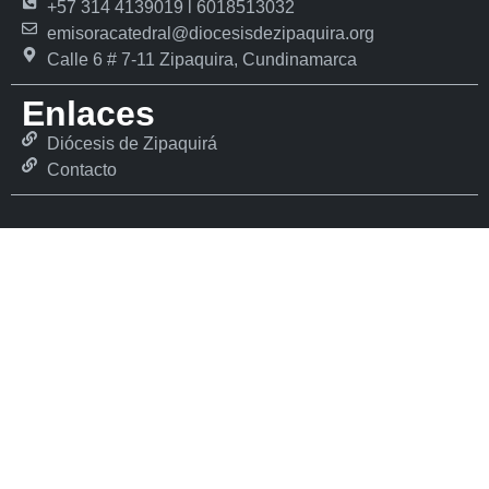
+57 314 4139019 l 6018513032
emisoracatedral@diocesisdezipaquira.org
Calle 6 # 7-11 Zipaquira, Cundinamarca
Enlaces
Diócesis de Zipaquirá
Contacto