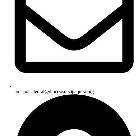
emisoracatedral@diocesisdezipaquira.org