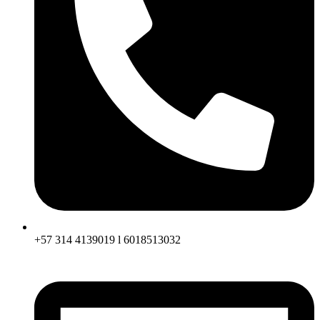
+57 314 4139019 l 6018513032