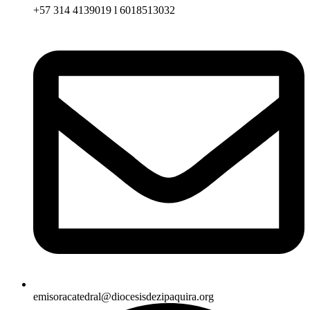
+57 314 4139019 l 6018513032
emisoracatedral@diocesisdezipaquira.org