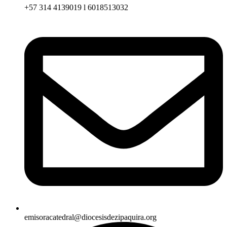
+57 314 4139019 l 6018513032
emisoracatedral@diocesisdezipaquira.org