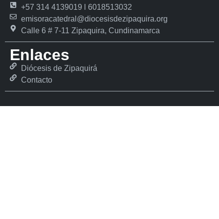
+57 314 4139019 l 6018513032
emisoracatedral@diocesisdezipaquira.org
Calle 6 # 7-11 Zipaquira, Cundinamarca
Enlaces
Diócesis de Zipaquirá
Contacto