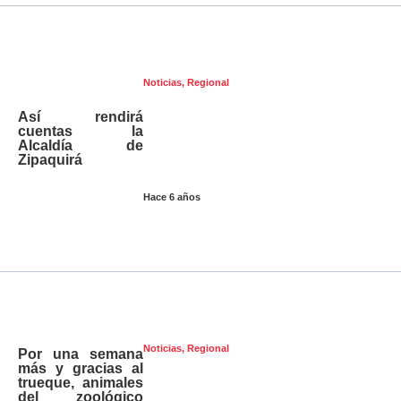
Noticias
,
Regional
Así rendirá
cuentas la
Alcaldía de
Zipaquirá
Hace 6 años
Noticias
,
Regional
Por una semana
más y gracias al
trueque, animales
del zoológico