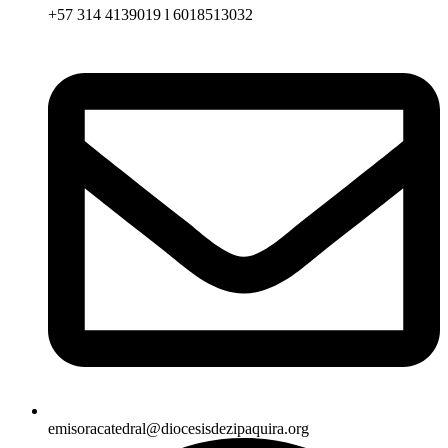
+57 314 4139019 l 6018513032
emisoracatedral@diocesisdezipaquira.org