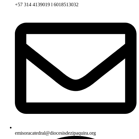
+57 314 4139019 l 6018513032
emisoracatedral@diocesisdezipaquira.org