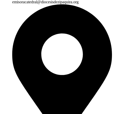
emisoracatedral@diocesisdezipaquira.org