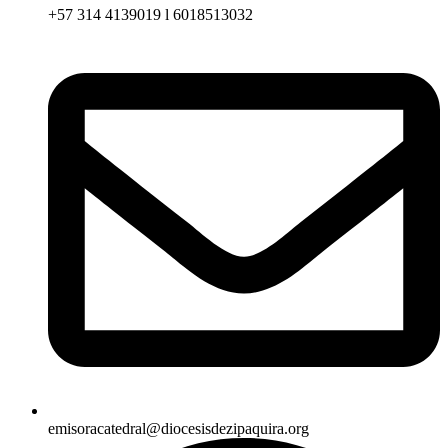
+57 314 4139019 l 6018513032
emisoracatedral@diocesisdezipaquira.org