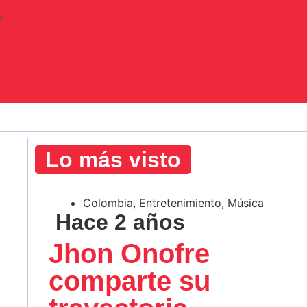
o
Lo más visto
Colombia
,
Entretenimiento
,
Música
Hace 2 años
Jhon Onofre
comparte su