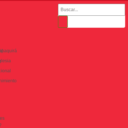
al
ipaquirá
e
glesia
cional
nimiento
es
?