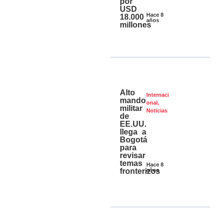
por
USD
Hace 8
18.000
años
millones
Alto
Internaci
mando
onal
,
militar
Noticias
de
EE.UU.
llega a
Bogotá
para
revisar
temas
Hace 8
fronterizos
años