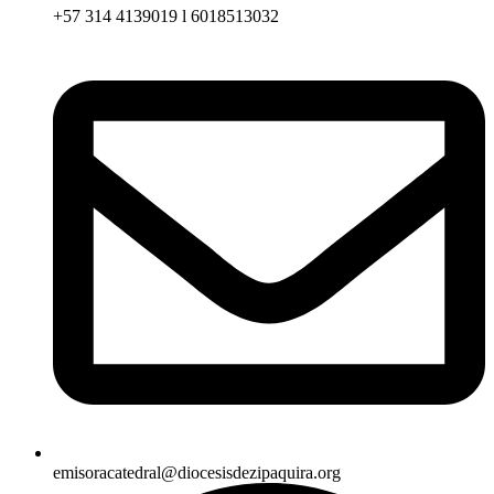
+57 314 4139019 l 6018513032
emisoracatedral@diocesisdezipaquira.org