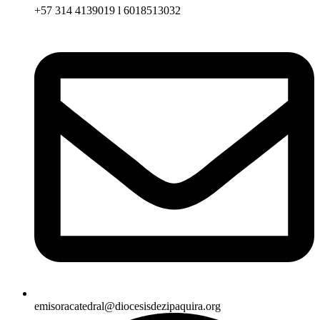
+57 314 4139019 l 6018513032
emisoracatedral@diocesisdezipaquira.org