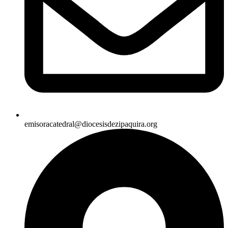
emisoracatedral@diocesisdezipaquira.org