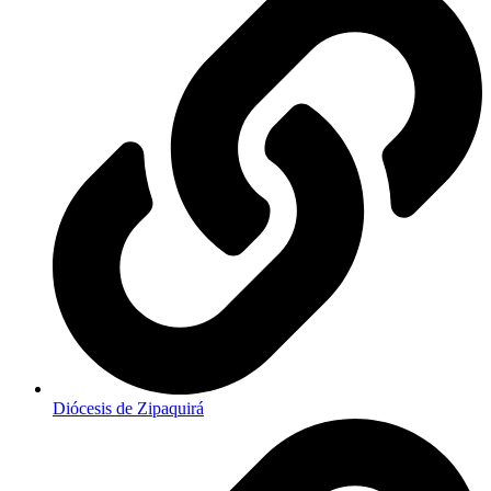
Diócesis de Zipaquirá