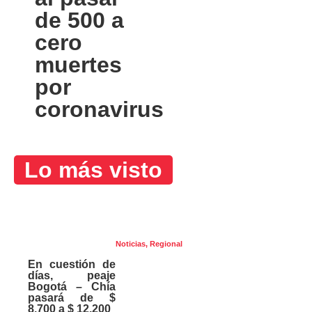
de 500 a
cero
muertes
por
coronavirus
Lo más visto
Noticias
,
Regional
En cuestión de
días, peaje
Bogotá – Chía
pasará de $
8.700 a $ 12.200