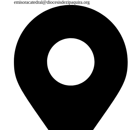
emisoracatedral@diocesisdezipaquira.org