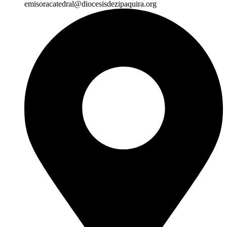
emisoracatedral@diocesisdezipaquira.org