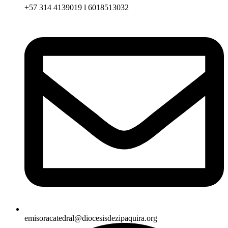
+57 314 4139019 l 6018513032
emisoracatedral@diocesisdezipaquira.org