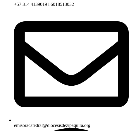
+57 314 4139019 l 6018513032
emisoracatedral@diocesisdezipaquira.org