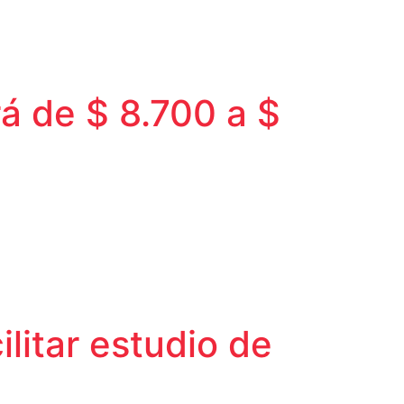
á de $ 8.700 a $
litar estudio de