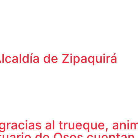
Alcaldía de Zipaquirá
racias al trueque, anim
tuario de Osos cuentan