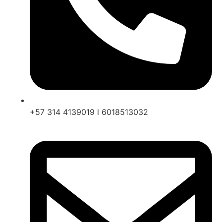
+57 314 4139019 l 6018513032