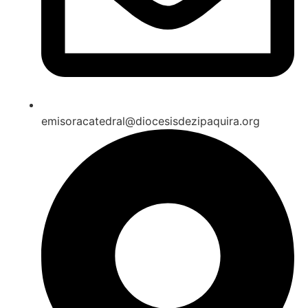
emisoracatedral@diocesisdezipaquira.org