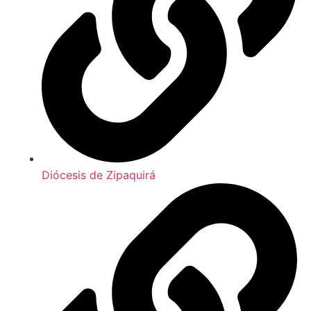
Diócesis de Zipaquirá