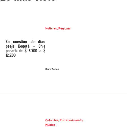
Noticias
,
Regional
En cuestión de días,
peaje Bogotá – Chía
pasará de $ 8.700 a $
12.200
Hace 7 años
Colombia
,
Entretenimiento
,
Música