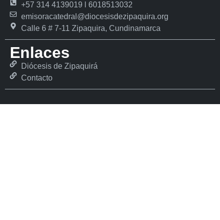
+57 314 4139019 l 6018513032
emisoracatedral@diocesisdezipaquira.org
Calle 6 # 7-11 Zipaquira, Cundinamarca
Enlaces
Diócesis de Zipaquirá
Contacto