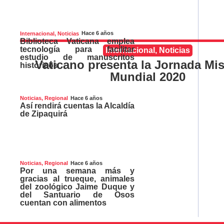
Hace 6 años
Internacional
,
Noticias
Biblioteca Vaticana emplea
tecnología para facilitar
Internacional
,
Noticias
estudio de manuscritos
Vaticano presenta la Jornada Mi
históricos
Mundial 2020
Hace 6 años
Noticias
,
Regional
Así rendirá cuentas la Alcaldía
de Zipaquirá
Hace 6 años
Noticias
,
Regional
Por una semana más y
gracias al trueque, animales
del zoológico Jaime Duque y
del Santuario de Osos
cuentan con alimentos