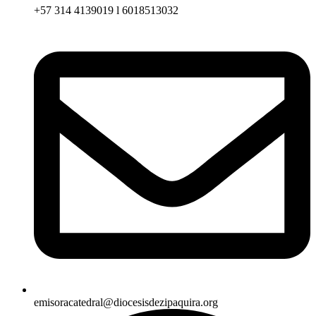
+57 314 4139019 l 6018513032
emisoracatedral@diocesisdezipaquira.org